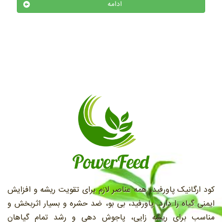
ادامه
کود ارگانیک پاورفید، همه عناصر لازم برای تقویت ریشه و افزایش
ایمنی گیاه را دارد. پاورفید، بی بو، ضد حشره و بسیار اثربخش و
مناسب براي ريشه زايی، پاجوش دهی و رشد تمام گیاهان