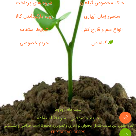
خاک مخصوص گیاهان
شیوه های پرداخت
سنسور زمان آبیاری
رویه بازگرداندن کالا
انواع سم و قارچ کش
شرایط استفاده
گیاه من
حریم خصوصی
ثبت‌ نام
|
ورود
حریم خصوصی
|
شرایط استفاده
تمام حقوق این سایت شامل محتوای نوشتاری و تصویری، محفوظ است. طراحی و پشتیبانی:
SUPERDEVELOPERS