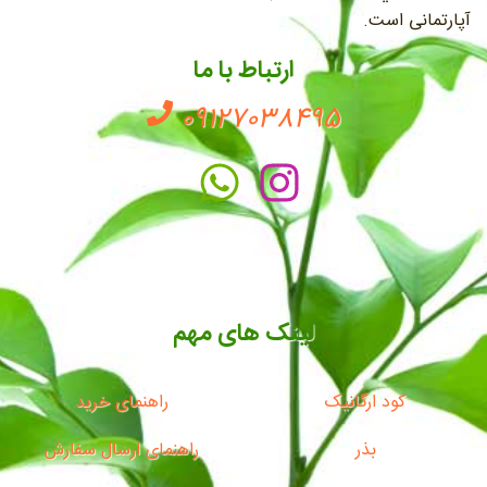
آپارتمانی است.
ارتباط با ما
09127038495
لینک های مهم
کود ارگانیک
راهنمای خرید
بذر
راهنمای ارسال سفارش