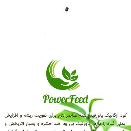
کود ارگانیک پاورفید، همه عناصر لازم برای تقویت ریشه و افزایش
ایمنی گیاه را دارد. پاورفید، بی بو، ضد حشره و بسیار اثربخش و