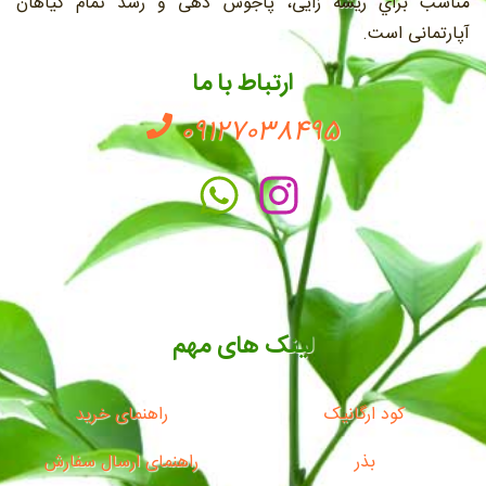
مناسب براي ريشه زايی، پاجوش دهی و رشد تمام گیاهان
آپارتمانی است.
ارتباط با ما
09127038495
لینک های مهم
کود ارگانیک
راهنمای خرید
بذر
راهنمای ارسال سفارش