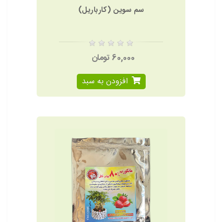
سم سوین (کارباریل)
60,000 تومان
افزودن به سبد