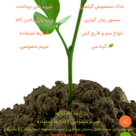
خاک مخصوص گیاهان
شیوه های پرداخت
سنسور زمان آبیاری
رویه بازگرداندن کالا
انواع سم و قارچ کش
شرایط استفاده
گیاه من
حریم خصوصی
ثبت‌ نام
|
ورود
حریم خصوصی
|
شرایط استفاده
تمام حقوق این سایت شامل محتوای نوشتاری و تصویری، محفوظ است. طراحی و پشتیبانی:
SUPERDEVELOPERS