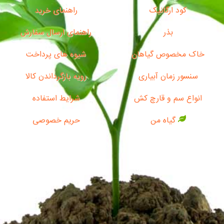
کود ارگانیک
راهنمای خرید
بذر
راهنمای ارسال سفارش
خاک مخصوص گیاهان
شیوه های پرداخت
سنسور زمان آبیاری
رویه بازگرداندن کالا
انواع سم و قارچ کش
شرایط استفاده
گیاه من
حریم خصوصی