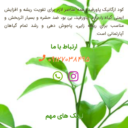
کود ارگانیک پاورفید، همه عناصر لازم برای تقویت ریشه و افزایش
ایمنی گیاه را دارد. پاورفید، بی بو، ضد حشره و بسیار اثربخش و
مناسب براي ريشه زايی، پاجوش دهی و رشد تمام گیاهان
آپارتمانی است.
ارتباط با ما
09127038495
لینک های مهم