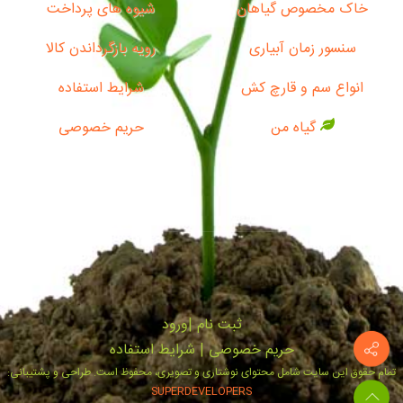
خاک مخصوص گیاهان
شیوه های پرداخت
سنسور زمان آبیاری
رویه بازگرداندن کالا
انواع سم و قارچ کش
شرایط استفاده
گیاه من
حریم خصوصی
ثبت‌ نام
|
ورود
حریم خصوصی
|
شرایط استفاده
تمام حقوق این سایت شامل محتوای نوشتاری و تصویری، محفوظ است. طراحی و پشتیبانی:
SUPERDEVELOPERS