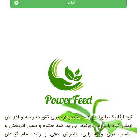
ادامه
کود ارگانیک پاورفید، همه عناصر لازم برای تقویت ریشه و افزایش
ایمنی گیاه را دارد. پاورفید، بی بو، ضد حشره و بسیار اثربخش و
مناسب براي ريشه زايی، پاجوش دهی و رشد تمام گیاهان