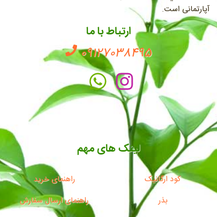
آپارتمانی است.
ارتباط با ما
09127038495
لینک های مهم
کود ارگانیک
راهنمای خرید
بذر
راهنمای ارسال سفارش