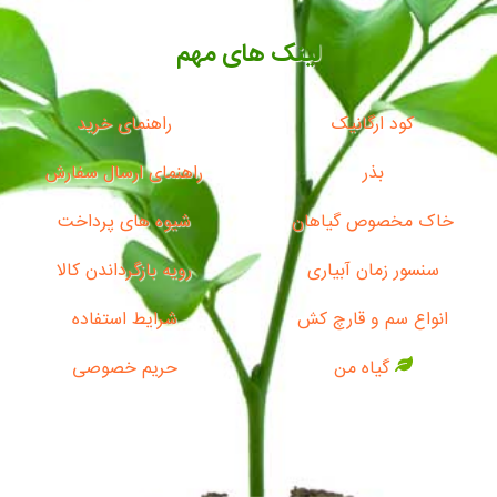
لینک های مهم
کود ارگانیک
راهنمای خرید
بذر
راهنمای ارسال سفارش
خاک مخصوص گیاهان
شیوه های پرداخت
سنسور زمان آبیاری
رویه بازگرداندن کالا
انواع سم و قارچ کش
شرایط استفاده
گیاه من
حریم خصوصی