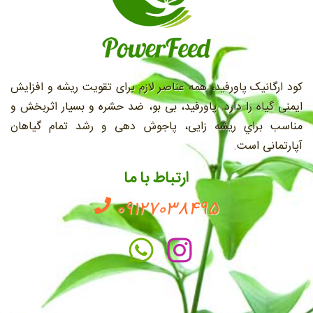
کود ارگانیک پاورفید، همه عناصر لازم برای تقویت ریشه و افزایش
ایمنی گیاه را دارد. پاورفید، بی بو، ضد حشره و بسیار اثربخش و
مناسب براي ريشه زايی، پاجوش دهی و رشد تمام گیاهان
آپارتمانی است.
ارتباط با ما
09127038495