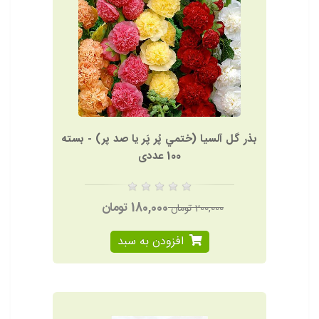
بذر گل آلسيا (ختمي پُر پَر يا صد پر) - بسته
100 عددی
180,000 تومان
200,000 تومان
افزودن به سبد