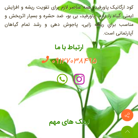
کود ارگانیک پاورفید، همه عناصر لازم برای تقویت ریشه و افزایش
ایمنی گیاه را دارد. پاورفید، بی بو، ضد حشره و بسیار اثربخش و
مناسب براي ريشه زايی، پاجوش دهی و رشد تمام گیاهان
آپارتمانی است.
ارتباط با ما
09127038495
لینک های مهم