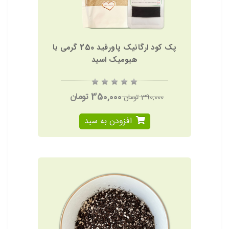
پک کود ارگانیک پاورفید 250 گرمی با
هیومیک اسید
350,000 تومان
390,000 تومان
افزودن به سبد