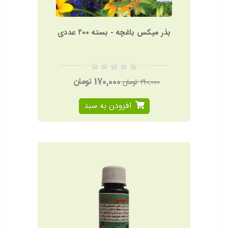
بذر میکس باغچه - بسته ٢٠٠ عددی
170,000 تومان
190,000 تومان
افزودن به سبد