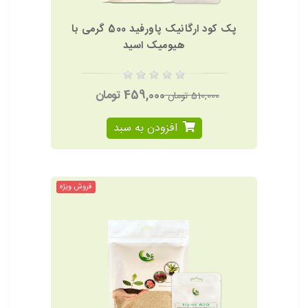
پک کود ارگانیک پاورفید 500 گرمی با
هیومیک اسید
459,000 تومان
510,000 تومان
افزودن به سبد
فروش ویژه