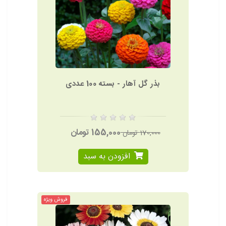
بذر گل آهار - بسته 100 عددی
155,000 تومان
170,000 تومان
افزودن به سبد
فروش ویژه