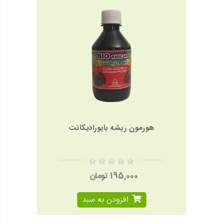
هورمون ریشه بایورادیکانت
195,000 تومان
افزودن به سبد