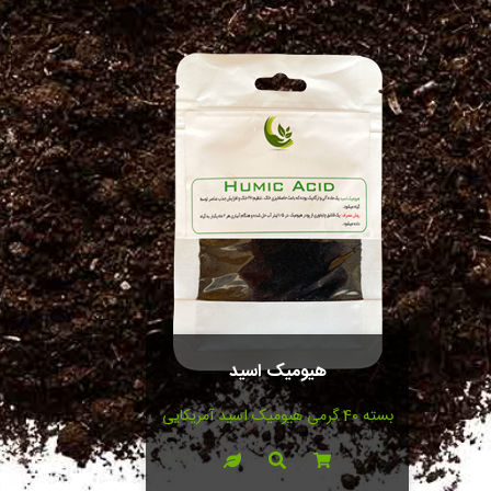
پَک کود ارگانیک پاورفید + هیومیک اسید
دو پَک بزرگ و کوچک