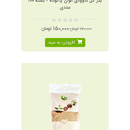
بذر گل داوودی الوان پاکوتاه - بسته ١٠٠
عددی
150,000 تومان
170,000 تومان
افزودن به سبد