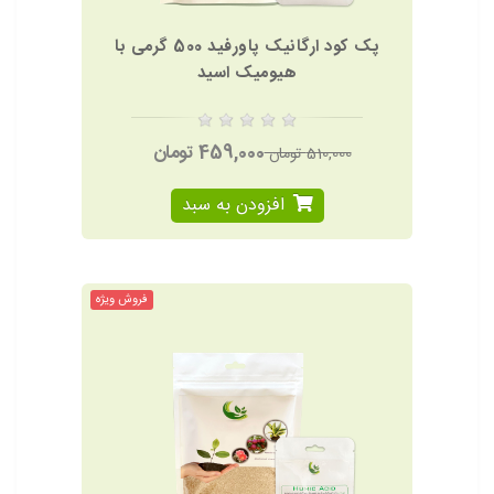
پک کود ارگانیک پاورفید 500 گرمی با
هیومیک اسید
459,000 تومان
510,000 تومان
افزودن به سبد
فروش ویژه