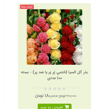
فروش ویژه
بذر گل آلسيا (ختمي پُر پَر يا صد پر) - بسته
100 عددی
180,000 تومان
200,000 تومان
افزودن به سبد