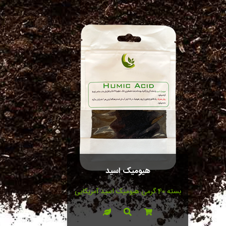
پَک کود ارگانیک پاورفید + هیومیک اسید
دو پَک بزرگ و کوچک