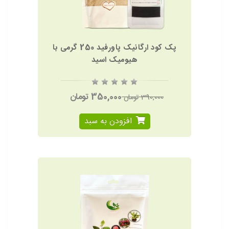
پک کود ارگانیک پاورفید 250 گرمی با
هیومیک اسید
350,000 تومان
390,000 تومان
افزودن به سبد