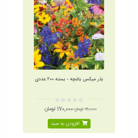
بذر میکس باغچه - بسته ٢٠٠ عددی
170,000 تومان
190,000 تومان
افزودن به سبد