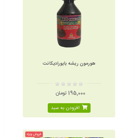
هورمون ریشه بایورادیکانت
195,000 تومان
افزودن به سبد
فروش ویژه