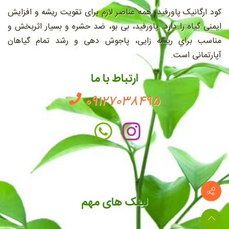
کود ارگانیک پاورفید، همه عناصر لازم برای تقویت ریشه و افزایش
ایمنی گیاه را دارد. پاورفید، بی بو، ضد حشره و بسیار اثربخش و
مناسب براي ريشه زايی، پاجوش دهی و رشد تمام گیاهان
آپارتمانی است.
ارتباط با ما
09127038495
لینک های مهم