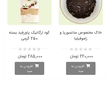
خاک مخصوص سانسوریا و
کود ارگانیک پاورفید بسته
زاموفیلیا
250 گرمی
220,000 تومان
285,000 تومان
افزودن به
افزودن به
سبد
سبد