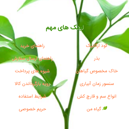
لینک های مهم
کود ارگانیک
راهنمای خرید
بذر
راهنمای ارسال سفارش
خاک مخصوص گیاهان
شیوه های پرداخت
سنسور زمان آبیاری
رویه بازگرداندن کالا
انواع سم و قارچ کش
شرایط استفاده
گیاه من
حریم خصوصی