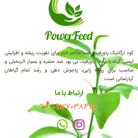
کود ارگانیک پاورفید، همه عناصر لازم برای تقویت ریشه و افزایش
ایمنی گیاه را دارد. پاورفید، بی بو، ضد حشره و بسیار اثربخش و
مناسب براي ريشه زايی، پاجوش دهی و رشد تمام گیاهان
آپارتمانی است.
ارتباط با ما
09127038495