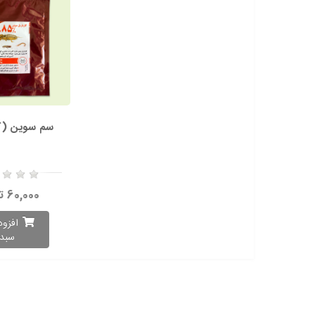
سم سوین (کا
60,000 تومان
افزود
سبد