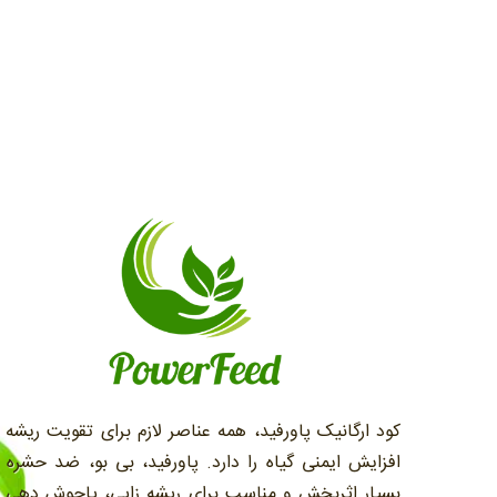
کود ارگانیک پاورفید، همه عناصر لازم برای تقویت ریشه 
افزایش ایمنی گیاه را دارد. پاورفید، بی بو، ضد حشره 
بسیار اثربخش و مناسب براي ريشه زايی، پاجوش دهی 