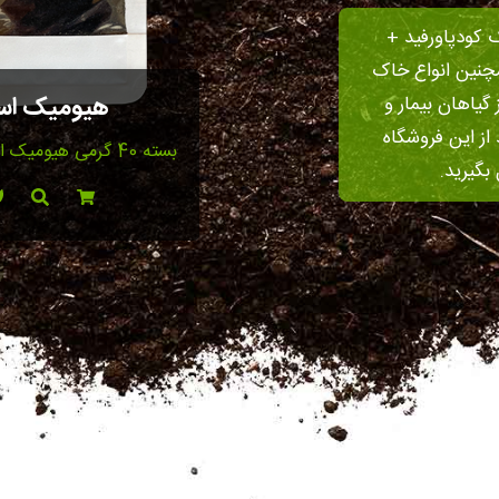
ک کودپاورفید +
مچنین انواع خاک
هیومیک اس
یاهان بیمار و
از این فروشگاه
بسته 40 گرمی هیومیک اسید آمریکایی
بگیرید.