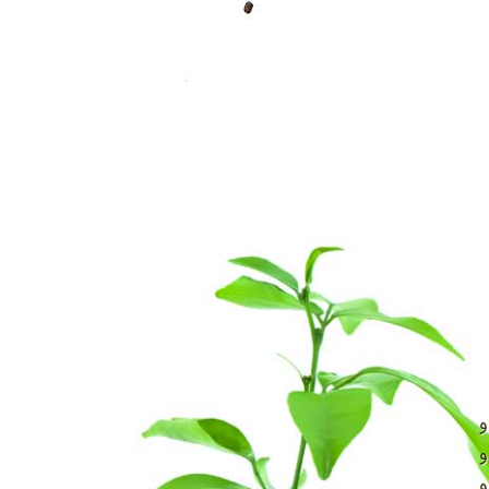
و
و
و