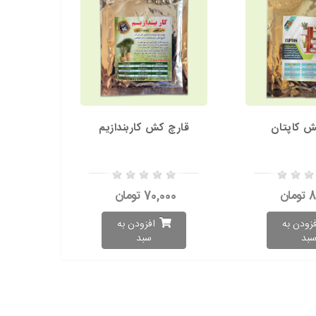
ش کاپتان
قارچ کش کاربندازیم
ان
70,000 تومان
فزودن به
افزودن به
بد
سبد