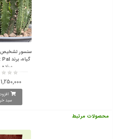
سنسور تشخیص زم
پرنده ز
1,250,000 تومان
افزود
سبد خر
محصولات مرتبط