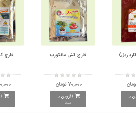
رباریل)
قارچ کش مانکوزب
قارچ ک
70,000 تومان
80,000 توم
ن به
افزودن به
ا
سبد
س