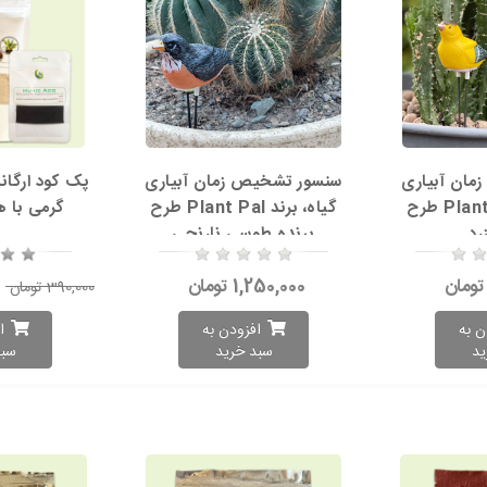
ان آبیاری
سنسور تشخیص زمان آبیاری
گیاه، برند Plant Pal طرح
گیاه، برند Plant Pal طرح
گرمی با 
رد
پرنده طوسی نارنجی
1,250,000 تومان
390,000 تومان
ن به
افزودن به
ا
ید
سبد خرید
سبد