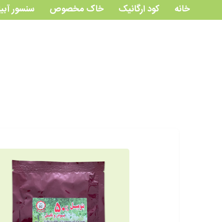
خانه
کود ارگانیک
خاک مخصوص
سنسور آبی