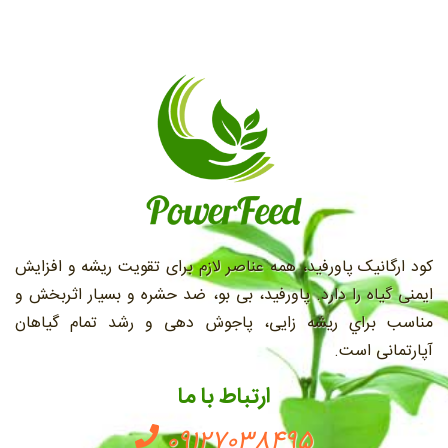
کود ارگانیک پاورفید، همه عناصر لازم برای تقویت ریشه و افزایش
ایمنی گیاه را دارد. پاورفید، بی بو، ضد حشره و بسیار اثربخش و
مناسب براي ريشه زايی، پاجوش دهی و رشد تمام گیاهان
آپارتمانی است.
ارتباط با ما
09127038495