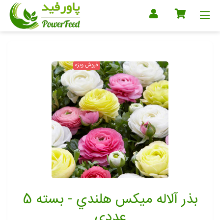
فروش ویژه
بذر آلاله میکس هلندي - بسته 5
عددی