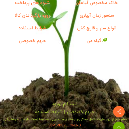
خاک مخصوص گیاهان
شیوه های پرداخت
سنسور زمان آبیاری
رویه بازگرداندن کالا
انواع سم و قارچ کش
شرایط استفاده
گیاه من
حریم خصوصی
ثبت‌ نام
|
ورود
حریم خصوصی
|
شرایط استفاده
تمام حقوق این سایت شامل محتوای نوشتاری و تصویری، محفوظ است. طراحی و پشتیبانی:
SUPERDEVELOPERS