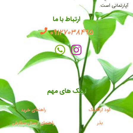
آپارتمانی است.
ارتباط با ما
09127038495
لینک های مهم
کود ارگانیک
راهنمای خرید
بذر
راهنمای ارسال سفارش