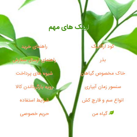
لینک های مهم
کود ارگانیک
راهنمای خرید
بذر
راهنمای ارسال سفارش
خاک مخصوص گیاهان
شیوه های پرداخت
سنسور زمان آبیاری
رویه بازگرداندن کالا
انواع سم و قارچ کش
شرایط استفاده
گیاه من
حریم خصوصی