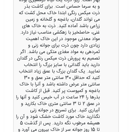
بهار است. زیرا ذرت یک گیاه گرمسیری بوده
و به سرما حساس است. برای کاشت بذر
ذرت میکس رنگی ابتدا خاک محل کشت که
می تواند گلدان، باغچه و گلخانه و زمین
زراعی باشد آماده کنید. ذرت به خاک‌ های
غنی، حاصلخیز با زهکشی مناسب نیاز دارد.
مواد معدنی موجود در این خاک اهمیت
زیادی دارد چون ذرت برای جوانه زنی و
ثمردهی به مواد مغذی متکی می باشد. اگر
تصمیم به پرورش ذرت میکس رنگی در گلدان
دارید باید گلدانی با سایز بزرگ را انتخاب
نمایید. یک گلدان بزرگ با عمق زیاد انتخاب
کنید که حداقل 30 سانتی متر عمق و 30
سانتی متر عرض داشته باشد و آنرا با خاک
باغچه و کمپوست پر کنید. قبل از کاشت
بذرها را ۲۴ ساعت در آب خیس کنید و آنها را
در عمق 2 تا 3 سانتی متری خاک بکارید و
آبیاری کنید. برای تسریع در جوانه زنی
نگذارید خاک مورد کاشت خشک شود و آن را
همیشه مرطوب نگه دارید. پس از گذشت 5
تا 15 روز جوانه سر از خاک بیرون می آورد و