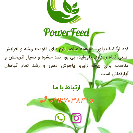
کود ارگانیک پاورفید، همه عناصر لازم برای تقویت ریشه و افزایش
ایمنی گیاه را دارد. پاورفید، بی بو، ضد حشره و بسیار اثربخش و
مناسب براي ريشه زايی، پاجوش دهی و رشد تمام گیاهان
آپارتمانی است.
ارتباط با ما
09127038495