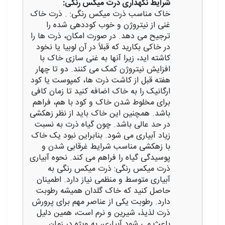
شرایط نگهداری ذرت میکس رنگی:
‎خاک مناسب ذرت میکس رنگی: . ذرت خاک
غنی از نیتروژن و خوب کوددهی شده را
ترجیح می دهد. در صورت امکان، ذرت ها را
در خاکی بکارید که قبلاً در آن لوبیا یا نخود
کاشته اید، زیرا آنها به غنی سازی خاک با
افزایش نیتروژن کمک می کنند. دو تا چهار
هفته قبل از کاشت ذرت ها، کمپوست یا کود
ارگانیک را به خاک اضافه کنید تا زمان کافی
برای مخلوط شدن خاک و کود با هم، فراهم
باشد. همچنین این خاک باید از نظر زهکشی
در حد عالی باشد. چون گیاه ذرت به نسبت
زیاد آبیاری می شود. بنابراین نبود یک خاک
با زهکشی مناسب شرایط غرقابی شدن و
پوسیدگی گیاه را فراهم می کند. نحوه آبیاری
ذرت میکس رنگی: ذرت میکس رنگی به
آبیاری متوسط و منظمی نیاز دارد. اطمینان
حاصل کنید که خاک گلدان همیشه رطوبت
دارد. رطوبت یکی از عناصر مهم برای پرورش
ذرت لذیذ، شیرین و نرم است، همین دلیل
باعث می شود آبیاری، به ویژه در زمان